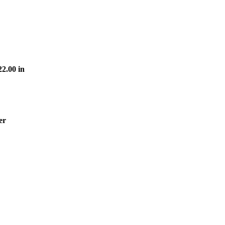
2.00 in
er