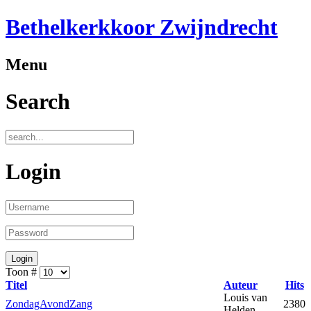
Bethelkerkkoor Zwijndrecht
Menu
Search
Login
Toon #
Titel
Auteur
Hits
Louis van
ZondagAvondZang
2380
Helden