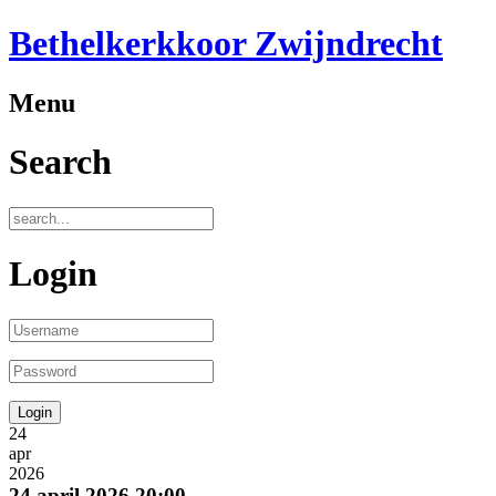
Bethelkerkkoor Zwijndrecht
Menu
Search
Login
24
apr
2026
24 april 2026
20:00