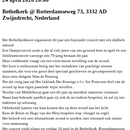
Bethelkerk @ Rotterdamseweg 73, 3332 AD
Zwijndrecht, Nederland
Het Bethelkerkkoor organiseert dit jaar een bijzonder concert met een dubbele
inhoud:
Een Oranjeconcert zoals u dat al vele jaren van ons gewend bent in april én een
Jubileumconcert vanwege ons 70-jarig bestaan dit jaar.
Deze combinatie vraagt om een extra mooie invulling van de avond.
Het koor is enthousiast bezig met het instuderen van prachtige nieuwe
nummers, die voor een groot deel speciaal geschreven en gecomponeerd zijn
door onze dirigent Wim de Penning.
Net als vorig jaar zal Het Geklank Des Konings o.l.v. Joe Perea een deel van de
avond op hun eigen passende wijze invullen.
Noortje van Middelkoop gaat ons dit jaar op meerdere manieren verrassen:
Naast haar bekende panfluit gaat zij ook de accordeon bespelen, én zal zij ons
trakteren op solozang.
Onbekende kanten van haar komen dus op deze avond aan het licht.
Kees de Bruin en Hugo van der Meij bespelen resp. vleugel en orgel.
Het belooft een zeer afwisselende avond te worden, met uiteraard ook ruimte
voor samenzang.
Het concert vindt plaats op vrijdag 24 april in de Bethelkerk, Rotterdamseweg